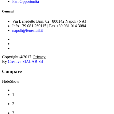
Pari Opportunità
Contatti
Via Benedetto Brin, 62 | 800142 Napoli (NA)
Info +39 081 269115 | Fax +39 081 014 3084
napoli@fenealuil.it
Copyright @2017.
Privacy.
By
Creative SIALAB Srl
Compare
Hide
Show
1
2
3