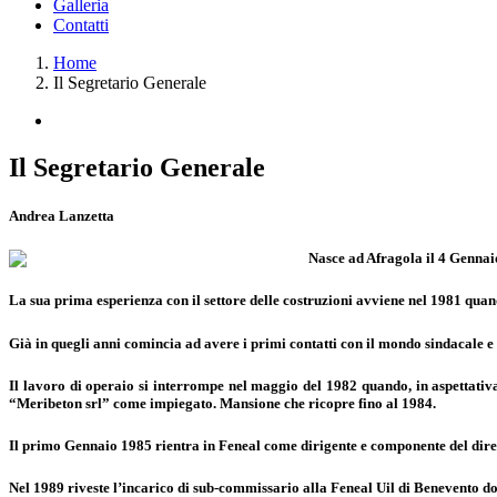
Galleria
Contatti
Home
Il Segretario Generale
Il Segretario Generale
Andrea Lanzetta
Nasce ad Afragola il 4 Gennai
La sua prima esperienza con il settore delle costruzioni avviene nel 1981 qua
Già in quegli anni comincia ad avere i primi contatti con il mondo sindacale e
Il lavoro di operaio si interrompe nel maggio del 1982 quando, in aspettativa
“Meribeton srl” come impiegato. Mansione che ricopre fino al 1984.
Il primo Gennaio 1985 rientra in Feneal come dirigente e componente del dire
Nel 1989 riveste l’incarico di sub-commissario alla Feneal Uil di Benevento dov