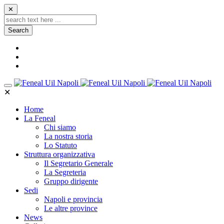
✕
Search
✕
Home
La Feneal
Chi siamo
La nostra storia
Lo Statuto
Struttura organizzativa
Il Segretario Generale
La Segreteria
Gruppo dirigente
Sedi
Napoli e provincia
Le altre province
News