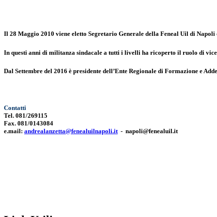
Il 28 Maggio 2010 viene eletto Segretario Generale della Feneal Uil di Napoli 
In questi anni di militanza sindacale a tutti i livelli ha ricoperto il ruolo di vic
Dal Settembre del 2016 è presidente dell’Ente Regionale di Formazione e Ad
Contatti
Tel. 081/269115
Fax. 081/0143084
e.mail:
andrealanzetta@fenealuilnapoli.it
- napoli@fenealuil.it